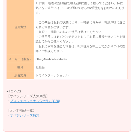
1日2回、朝晩の洗顔後にお顔全体に優しく塗ってください。特に
気になる場所には、2～3分置いてからの2度塗りをお勧めいたしま
す。
・この商品はお肌の状態により、一時的に赤みや、乾燥気味に感じ
使用方法
られる場合がございます。
・妊娠中、授乳中の方のご使用は避けてください。
・ご使用前には必ずパッチテストをしてお肌に異常が無いことを確
認してからご使用ください。
・お肌に異常を感じた場合は、即刻使用を中止してかかりつけの医
師にご相談ください。
メーカー（製造）
ObagiMedicalProducts
区分
化粧品
広告文責
トモインターナショナル
■TOPICS
【オバジシリーズ人気商品】
・
プロフェッショナルCセラム(C20)
【オバジ商品一覧】
・
オバジシリーズ特集