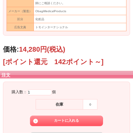
師にご相談ください。
メーカー（製造）
ObagiMedicalProducts
区分
化粧品
広告文責
トモインターナショナル
価格:
14,280円
(税込)
[ポイント還元 142ポイント～]
注文
購入数：
個
在庫
○