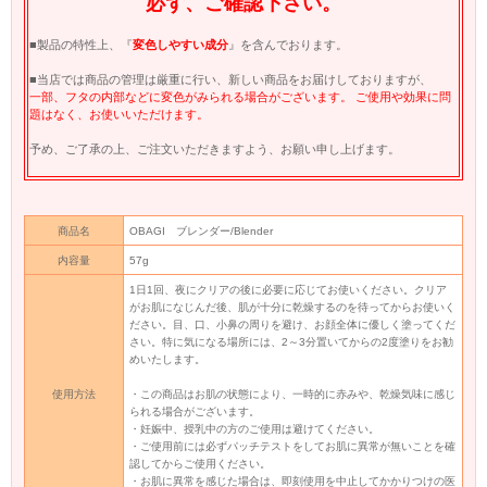
必ず、ご確認下さい。
■製品の特性上、『
変色しやすい成分
』を含んでおります。
■当店では商品の管理は厳重に行い、新しい商品をお届けしておりますが、
一部、フタの内部などに変色がみられる場合がございます。 ご使用や効果に問
題はなく、お使いいただけます。
予め、ご了承の上、ご注文いただきますよう、お願い申し上げます。
商品名
OBAGI ブレンダー/Blender
内容量
57g
1日1回、夜にクリアの後に必要に応じてお使いください。クリア
がお肌になじんだ後、肌が十分に乾燥するのを待ってからお使いく
ださい。目、口、小鼻の周りを避け、お顔全体に優しく塗ってくだ
さい。特に気になる場所には、2～3分置いてからの2度塗りをお勧
めいたします。
使用方法
・この商品はお肌の状態により、一時的に赤みや、乾燥気味に感じ
られる場合がございます。
・妊娠中、授乳中の方のご使用は避けてください。
・ご使用前には必ずパッチテストをしてお肌に異常が無いことを確
認してからご使用ください。
・お肌に異常を感じた場合は、即刻使用を中止してかかりつけの医