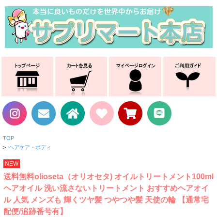
TOP
>
ヘアケア・ボディ
NEW
送料無料olioseta（オリオセタ) オイルトリートメント100ml
ヘアオイル 洗い流さないトリートメント おすすめヘアオイ
ル 人気 メンズも 輝くツヤ髪 つやつや髪 天使の輪 【通常宅
配便/追跡番号有】