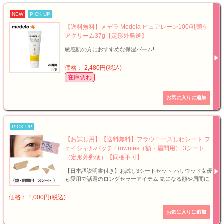
NEW
PICK UP
【送料無料】メデラ Medela ピュアレーン100/乳頭ケ
アクリーム37g【定形外発送】
敏感肌の方におすすめな保湿バーム!
価格： 2,480円(税込)
在庫切れ
PICK UP
【お試し用】【送料無料】フラウニーズしわシート フ
ェイシャルパッチ Frownies（額・眉間用） 3シート
（定形外郵便）【同梱不可】
【日本語説明書付き】お試し3シートセット ハリウッド女優
も愛用で話題のロングセラーアイテム 気になる額や眉間に
価格： 1,000円(税込)