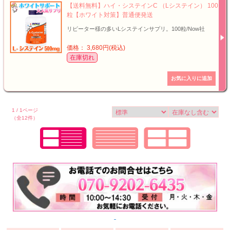
【送料無料】ハイ・システインC （Lシステイン） 100
粒【ホワイト対策】普通便発送
リピーター様の多いLシステインサプリ。100粒/Now社
価格： 3,680円(税込)
在庫切れ
1 / 1ページ
（全12件）