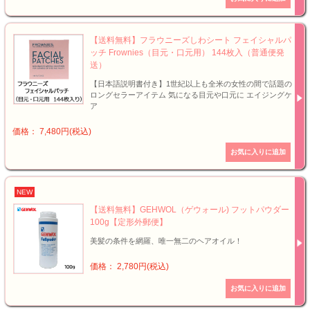
【送料無料】フラウニーズしわシート フェイシャルパ
ッチ Frownies（目元・口元用） 144枚入（普通便発
送）
【日本語説明書付き】1世紀以上も全米の女性の間で話題の
ロングセラーアイテム 気になる目元や口元に エイジングケ
ア
価格： 7,480円(税込)
NEW
【送料無料】GEHWOL（ゲウォール) フットパウダー
100g【定形外郵便】
美髪の条件を網羅、唯一無二のヘアオイル！
価格： 2,780円(税込)