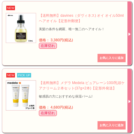
NEW
【送料無料】davines（ダヴィネス) オイ オイル50ml
ヘアオイル【定形外郵便】
美髪の条件を網羅、唯一無二のヘアオイル！
価格： 3,380円(税込)
在庫切れ
NEW
PICK UP
【送料無料】メデラ Medela ピュアレーン100/乳頭ケ
アクリーム２本セット(37g×2本)【定形外発送】
敏感肌の方におすすめな保湿バーム!
価格： 4,680円(税込)
在庫切れ