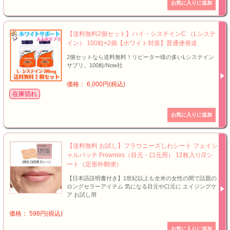
【送料無料2個セット】ハイ・システインC （Lシステ
イン） 100粒×2個【ホワイト対策】普通便発送
2個セットなら送料無料！リピーター様の多いLシステイン
サプリ。100粒/Now社
価格： 6,000円(税込)
在庫切れ
【送料無料 お試し】フラウニーズしわシート フェイシ
ャルパッチ Frownies（目元・口元用） 12枚入り/2シ
ート（定形外郵便）
【日本語説明書付き】1世紀以上も全米の女性の間で話題の
ロングセラーアイテム 気になる目元や口元に エイジングケ
ア お試し用
価格： 598円(税込)