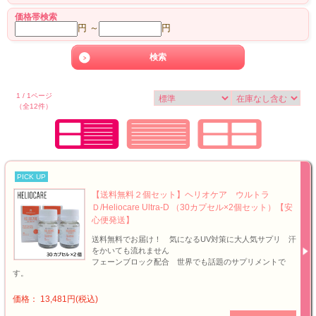
価格帯検索
円 ～
円
1 / 1ページ
（全12件）
PICK UP
【送料無料２個セット】ヘリオケア ウルトラ
Ｄ/Heliocare Ultra-D （30カプセル×2個セット）【安
心便発送】
送料無料でお届け！ 気になるUV対策に大人気サプリ 汗
をかいても流れません
フェーンブロック配合 世界でも話題のサプリメントで
す。
価格： 13,481円(税込)