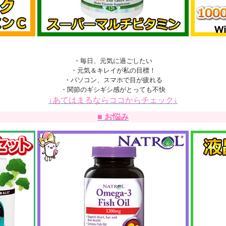
・毎日、元気に過ごしたい
・元気＆キレイが私の目標！
・パソコン、スマホで目が疲れる
・関節のギシギシ感がとっても不快
↓あてはまるならココからチェック↓
■ お悩み