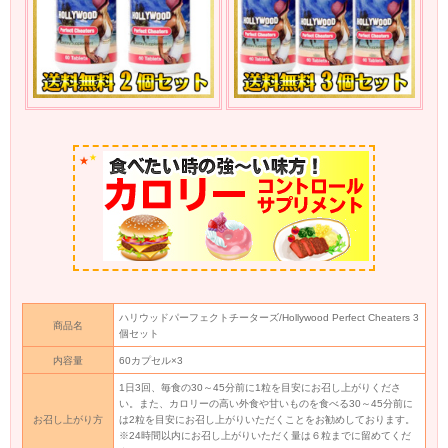
★
★
ハリウッドパーフェクトチーターズ/Hollywood Perfect Cheaters 3
商品名
個セット
内容量
60カプセル×3
1日3回、毎食の30～45分前に1粒を目安にお召し上がりくださ
い。また、カロリーの高い外食や甘いものを食べる30～45分前に
お召し上がり方
は2粒を目安にお召し上がりいただくことをお勧めしております。
※24時間以内にお召し上がりいただく量は６粒までに留めてくだ