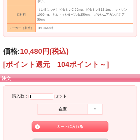
さい。
（１錠につき）ビタミンC 25mg、ビタミンB12 1mg、キトサン
原材料
1000mg、ギムネマシルベスタ250mg、ガルシニアカンボジア
50mg
メーカー（製造）
TBC labs社
価格:
10,480円
(税込)
[ポイント還元 104ポイント～]
注文
購入数：
セット
在庫
○